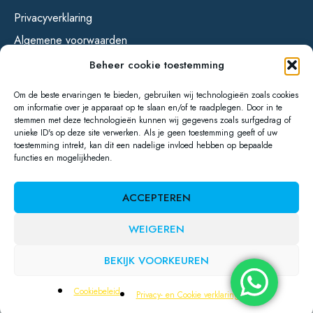
Privacyverklaring
Algemene voorwaarden
Beheer cookie toestemming
Social Media
Om de beste ervaringen te bieden, gebruiken wij technologieën zoals cookies
om informatie over je apparaat op te slaan en/of te raadplegen. Door in te
stemmen met deze technologieën kunnen wij gegevens zoals surfgedrag of
unieke ID's op deze site verwerken. Als je geen toestemming geeft of uw
toestemming intrekt, kan dit een nadelige invloed hebben op bepaalde
functies en mogelijkheden.
ACCEPTEREN
Copyright © 2025 De Huurshop
WEIGEREN
Met
gemaakt door
Studio Picaflor
BEKIJK VOORKEUREN
Cookiebeleid
Privacy- en Cookie verklaring